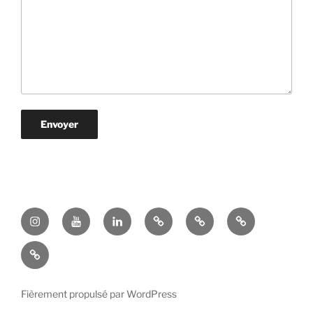
Instagram
Youtube
Linkedin
Bluesky
Mastodon
Blog
Geek
Book
Illustration
Fièrement propulsé par WordPress