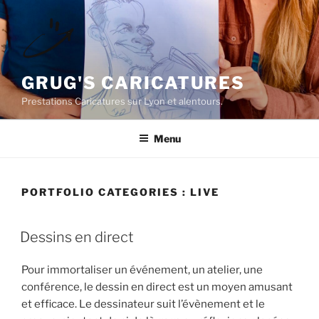
Aller
au
contenu
principal
GRUG'S CARICATURES
Prestations Caricatures sur Lyon et alentours.
Menu
PORTFOLIO CATEGORIES :
LIVE
Dessins en direct
Pour immortaliser un événement, un atelier, une
conférence, le dessin en direct est un moyen amusant
et efficace. Le dessinateur suit l’évènement et le