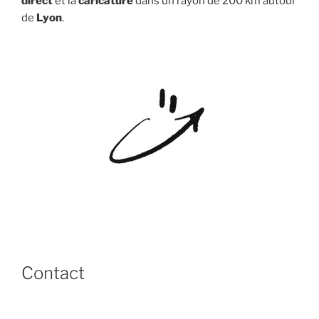
direct
et la
caricature
dans un rayon de 200 km autour
de
Lyon
.
Contact