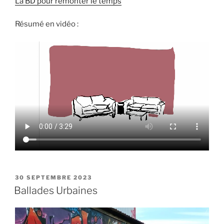
La BD pour remonter le temps
Résumé en vidéo :
PUBLIÉ
30 SEPTEMBRE 2023
LE
Ballades Urbaines