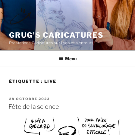
Aller
au
contenu
principal
GRUG'S CARICATURES
Prestations Caricatures sur Lyon et alentours.
Menu
ÉTIQUETTE :
LIVE
PUBLIÉ
28 OCTOBRE 2023
LE
Fête de la science