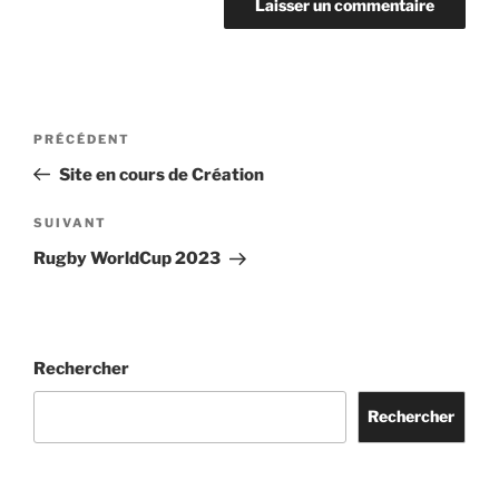
Navigation
Article
PRÉCÉDENT
de
précédent
Site en cours de Création
l’article
Article
SUIVANT
suivant
Rugby WorldCup 2023
Rechercher
Rechercher